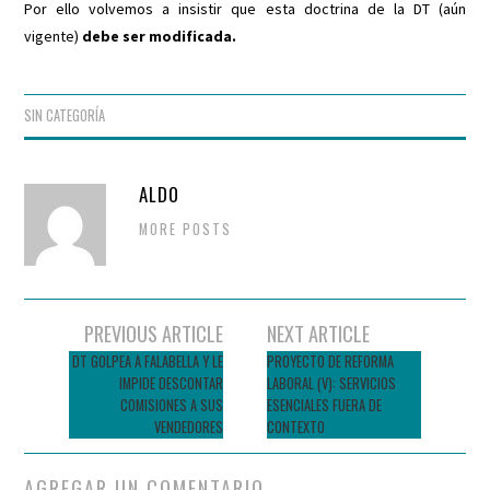
Por ello volvemos a insistir que esta doctrina de la DT (aún
vigente)
debe ser modificada.
SIN CATEGORÍA
ALDO
MORE POSTS
Navegador
PREVIOUS ARTICLE
NEXT ARTICLE
de
DT GOLPEA A FALABELLA Y LE
PROYECTO DE REFORMA
IMPIDE DESCONTAR
LABORAL (V): SERVICIOS
entradas
COMISIONES A SUS
ESENCIALES FUERA DE
VENDEDORES
CONTEXTO
AGREGAR UN COMENTARIO