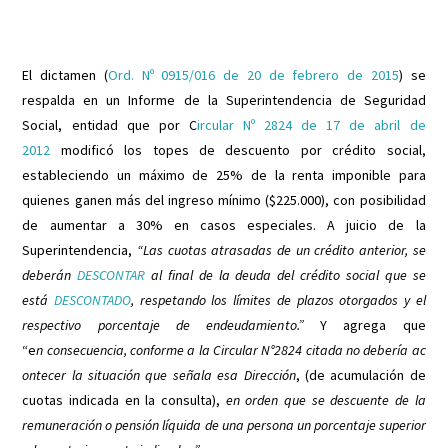
El dictamen (
Ord. Nº 0915/016 de 20 de febrero de 2015
) se
respalda en un Informe de la Superintendencia de Seguridad
Social, entidad que por C
ircular Nº 2824 de 17 de abril de
2012
modificó los topes de descuento por crédito social,
estableciendo un máximo de 25% de la renta imponible para
quienes ganen más del ingreso mínimo ($225.000), con posibilidad
de aumentar a 30% en casos especiales. A juicio de la
Superintendencia,
“Las cuotas atrasadas de un crédito anterior, se
deberán
DESCONTAR
al final de la deuda del crédito social que se
está
DESCONTADO
, respetando los límites de plazos otorgados y el
respectivo porcentaje de endeudamiento.”
Y agrega que
“e
n
consecuencia,
conforme
a
la
Circular
N°2824
citada
no
debería
ac
ontecer
la situación que señala esa Dirección
, (de acumulación de
cuotas indicada en la consulta),
en orden que se descuente de la
remuneración o pensión líquida
de una persona un porcentaje superior