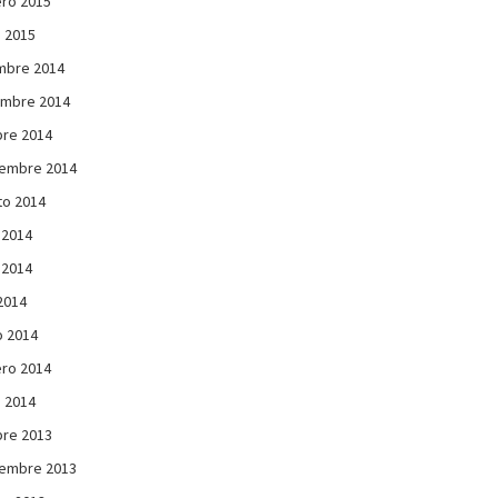
ro 2015
 2015
mbre 2014
embre 2014
re 2014
iembre 2014
to 2014
 2014
 2014
 2014
 2014
ro 2014
 2014
re 2013
iembre 2013