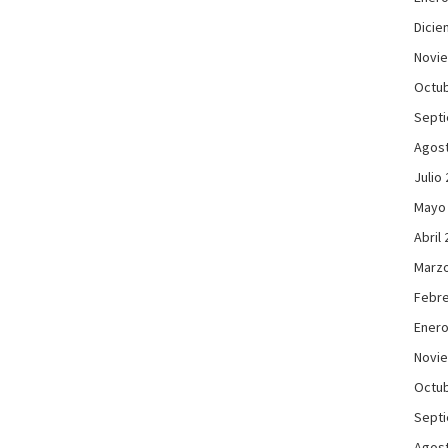
Dicie
Novi
Octub
Sept
Agos
Julio
Mayo
Abril
Marzo
Febre
Enero
Novi
Octub
Sept
Agos