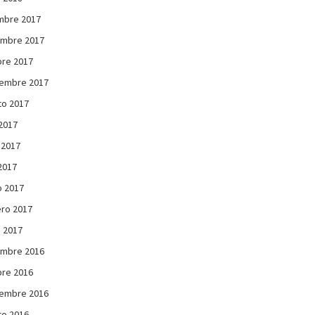
mbre 2017
embre 2017
re 2017
iembre 2017
to 2017
 2017
 2017
 2017
 2017
ro 2017
 2017
embre 2016
re 2016
iembre 2016
to 2016