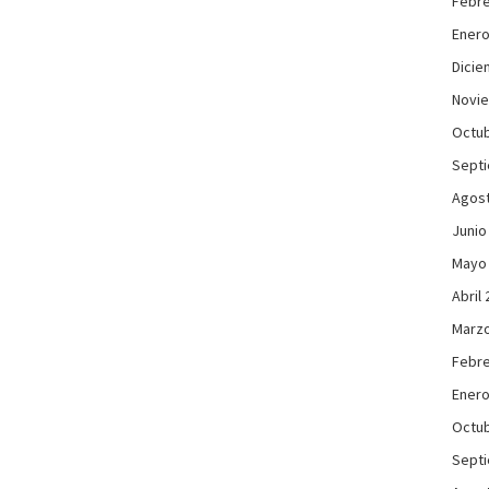
Febre
Enero
Dicie
Novi
Octub
Sept
Agos
Junio
Mayo
Abril
Marzo
Febre
Enero
Octub
Sept