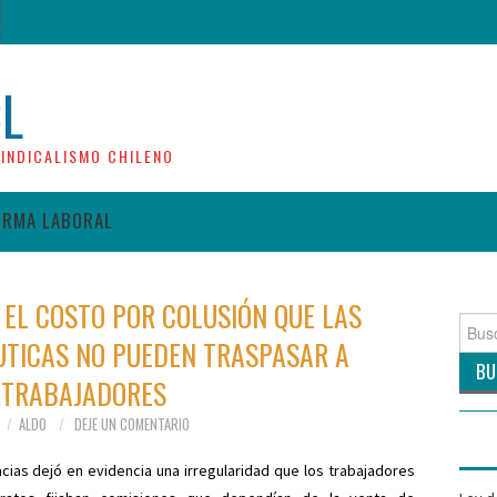
CL
INDICALISMO CHILENO
ORMA LABORAL
 EL COSTO POR COLUSIÓN QUE LAS
Busca
TICAS NO PUEDEN TRASPASAR A
por:
 TRABAJADORES
ALDO
DEJE UN COMENTARIO
acias dejó en evidencia una irregularidad que los trabajadores