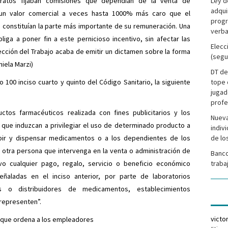
tratos fijaban comisiones que dependían de la venta de
Ley d
adqui
 un valor comercial a veces hasta 1000% más caro que el
progr
constituían la parte más importante de su remuneración. Una
verba
iga a poner fin a este pernicioso incentivo, sin afectar las
Elecc
ección del Trabajo acaba de emitir un dictamen sobre la forma
(segu
iela Marzi)
DT de
o 100 inciso cuarto y quinto del Código Sanitario, la siguiente
tope 
jugad
profe
tos farmacéuticos realizada con fines publicitarios y los
Nueva
 que induzcan a privilegiar el uso de determinado producto a
indiv
ribir y dispensar medicamentos o a los dependientes de los
de lo
 otra persona que intervenga en la venta o administración de
Banco
o cualquier pago, regalo, servicio o beneficio económico
traba
ñaladas en el inciso anterior, por parte de laboratorios
es o distribuidores de medicamentos, establecimientos
 representen”.
victo
io que ordena a los empleadores