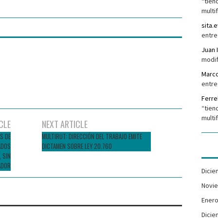
“tien
multi
sita.e
entre
Juan 
modif
Marc
entre
Ferr
“tien
multi
CLE
NEXT ARTICLE
S DE
MULTIRUT: DIRECCIÓN DEL TRABAJO EMITE
ADOS
DICTAMEN SOBRE LEY 20.760
, SIN
ADOR
Dicie
Novi
Enero
Dicie