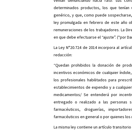
venían denunciando hacía rato: sus con
determinados productos, los que tenían
genérico, y que, como puede sospecharse, 
ley promulgada en febrero de este año obl
remuneraciones de los trabajadores. La Dir
en que debe efectuarse el “ajuste”. (*por Dan
La Ley N°20.724 de 2014 incorpora al artícul
redacción:
“Quedan prohibidos la donación de produc
incentivos económicos de cualquier índole,
los profesionales habilitados para presc
establecimientos de expendio y a cualquier
medicamentos/ Se entenderá por incentiv
entregado o realizado a las personas se
farmacéuticos, droguerías, importador
farmacéuticos en general o por quienes los
La misma ley contiene un artículo transitor