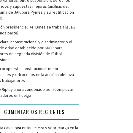
e 40 horas: entre suspensión, derechos
ridos y supuestas mejoras (análisis del
ama de JAK para Pymes y su rectificación
l)
ión presidencial: ¿el Lunes se trabaja igual?
nda parte)
clara inconstitucional y discriminatorio el
de edad establecido por ANFP para
ores de segunda división de fútbol
sional
 propuesta constitucional: mejoras
iduales y retrocesos en la acción colectiva
s trabajadores
 Ripley ahora condenado por reemplazar
jadores en huelga
COMENTARIOS RECIENTES
ria casanova
en
Incerteza y sobrecarga en la