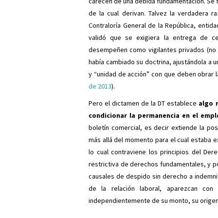
carecen de una debida fundamentación. Se 
de la cual derivan. Talvez la verdadera 
Contraloría General de la República, entid
validó que se exigiera la entrega de c
desempeñen como vigilantes privados (no s
había cambiado su doctrina, ajustándola a u
y “unidad de acción” con que deben obrar la
de 2013
).
Pero el dictamen de la DT establece
algo 
condicionar la permanencia en el empl
boletín comercial, es decir extiende la po
más allá del momento para el cual estaba e
lo cual contraviene los principios del Der
restrictiva de derechos fundamentales, y 
causales de despido sin derecho a indemni
de la relación laboral, aparezcan co
independientemente de su monto, su origen 