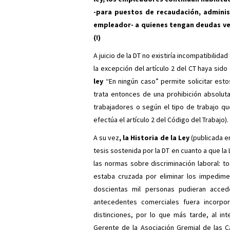
-para puestos de recaudación, adminis
empleador- a quienes tengan deudas ve
(!)
A juicio de la DT no existiría incompatibili
la excepción del artículo 2 del CT haya si
ley
“En ningún caso” permite solicitar est
trata entonces de una prohibición absolut
trabajadores o según el tipo de trabajo qu
efectúa el artículo 2 del Código del Trabajo).
A su vez
, la Historia de la Ley
(publicada e
tesis sostenida por la DT en cuanto a que la
las normas sobre discriminación laboral: t
estaba cruzada por eliminar los impedim
doscientas mil personas pudieran accede
antecedentes comerciales fuera incorpor
distinciones, por lo que más tarde, al in
Gerente de la Asociación Gremial de las C