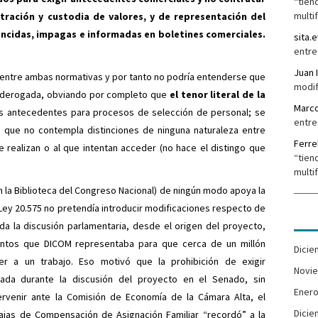
“tien
multi
tración y custodia de valores, y de representación del
ncidas, impagas e informadas en boletines comerciales.
sita.e
entre
Juan 
dad entre ambas normativas y por tanto no podría entenderse que
modif
do derogada, obviando por completo que
el tenor literal de la
Marc
os antecedentes para procesos de selección de personal; se
entre
a que no contempla distinciones de ninguna naturaleza entre
Ferr
e realizan o al que intentan acceder (no hace el distingo que
“tien
multi
n la Biblioteca del Congreso Nacional) de ningún modo apoya la
 Ley 20.575 no pretendía introducir modificaciones respecto de
oda la discusión parlamentaria, desde el origen del proyecto,
entos que DICOM representaba para que cerca de un millón
Dicie
r a un trabajo. Eso motivó que la prohibición de exigir
Novi
ada durante la discusión del proyecto en el Senado, sin
Enero
tervenir ante la Comisión de Economía de la Cámara Alta, el
Dicie
ajas de Compensación de Asignación Familiar “recordó” a la