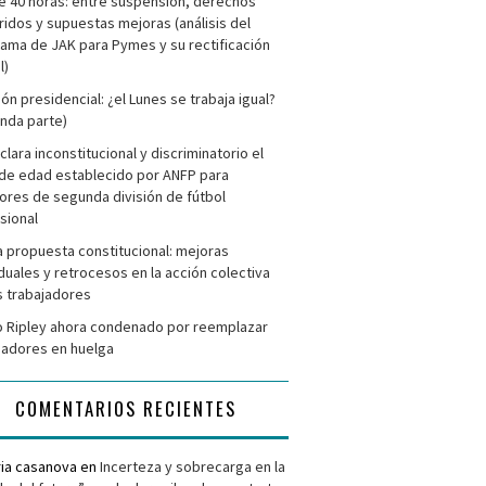
e 40 horas: entre suspensión, derechos
ridos y supuestas mejoras (análisis del
ama de JAK para Pymes y su rectificación
l)
ión presidencial: ¿el Lunes se trabaja igual?
nda parte)
clara inconstitucional y discriminatorio el
de edad establecido por ANFP para
ores de segunda división de fútbol
sional
 propuesta constitucional: mejoras
iduales y retrocesos en la acción colectiva
s trabajadores
 Ripley ahora condenado por reemplazar
jadores en huelga
COMENTARIOS RECIENTES
ria casanova
en
Incerteza y sobrecarga en la