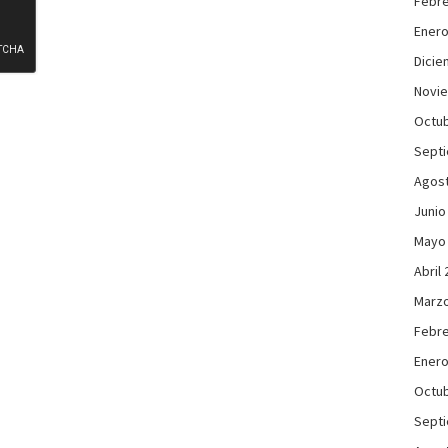
Febre
Enero
Dicie
Novi
Octub
Sept
Agos
Junio
Mayo
Abril
Marzo
Febre
Enero
Octub
Sept