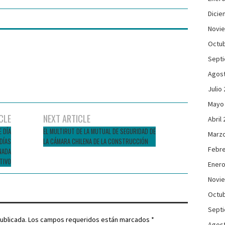
Dicie
Novi
Octub
Sept
Agos
Julio
Mayo
CLE
NEXT ARTICLE
Abril
 DÍA
EL MULTIRUT DE LA MUTUAL DE SEGURIDAD DE
Marzo
DÍAS
LA CÁMARA CHILENA DE LA CONSTRUCCIÓN
Febre
NADA
TIVO
Enero
Novi
Octub
Sept
ublicada.
Los campos requeridos están marcados
*
Agos