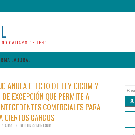
CL
INDICALISMO CHILENO
ORMA LABORAL
JO ANULA EFECTO DE LEY DICOM Y
Busca
 DE EXCEPCIÓN QUE PERMITE A
por:
ANTECEDENTES COMERCIALES PARA
A CIERTOS CARGOS
ALDO
DEJE UN COMENTARIO