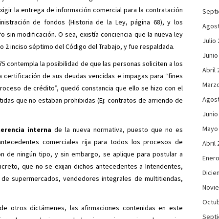
xigir la entrega de información comercial para la contratación
Sept
istración de fondos (Historia de la Ley, página 68), y los
Agos
 sin modificación. O sea, existía conciencia que la nueva ley
Julio
lo 2 inciso séptimo del Código del Trabajo, y fue respaldada.
Junio
.575 contempla la posibilidad de que las personas soliciten a los
Abril
a certificación de sus deudas vencidas e impagas para “fines
Marzo
proceso de crédito”, quedó constancia que ello se hizo con el
Agos
itidas que no estaban prohibidas (Ej: contratos de arriendo de
Junio
Mayo
erencia interna
de la nueva normativa, puesto que no es
 antecedentes comerciales rija para todos los procesos de
Abril
ión de ningún tipo, y sin embargo, se aplique para postular a
Enero
oncreto, que no se exijan dichos antecedentes a Intendentes,
Dicie
 de supermercados, vendedores integrales de multitiendas,
Novi
Octub
de otros dictámenes, las afirmaciones contenidas en este
Sept