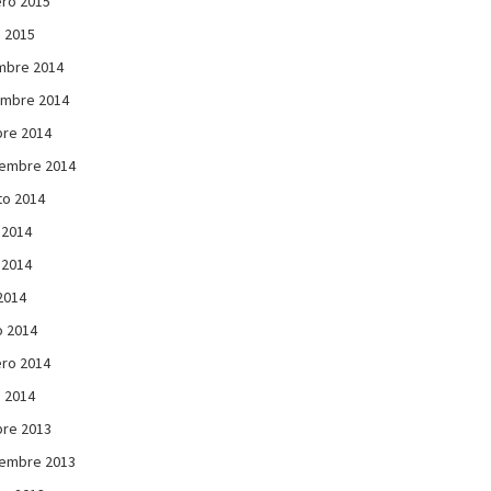
ro 2015
 2015
mbre 2014
embre 2014
re 2014
iembre 2014
to 2014
 2014
 2014
 2014
 2014
ro 2014
 2014
re 2013
iembre 2013