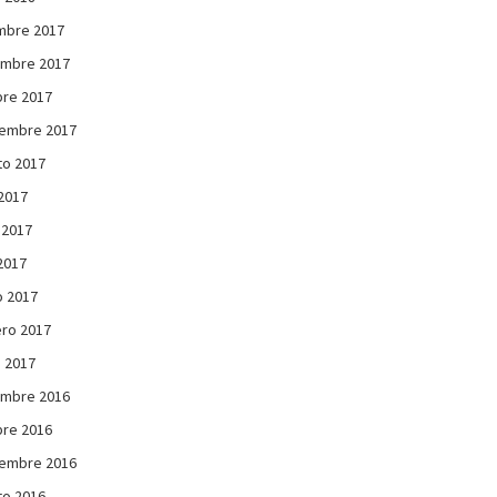
mbre 2017
embre 2017
re 2017
iembre 2017
to 2017
 2017
 2017
 2017
 2017
ro 2017
 2017
embre 2016
re 2016
iembre 2016
to 2016