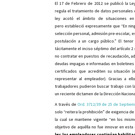
El 17 de Febrero de 2012 se publicó la Le
regula el tratamiento de datos personales 
ley acotó el ámbito de situaciones en
pero estableció expresamente que “En ning
selección personal, admisión pre-escolar, e
postulación a un cargo público.” El ten
tácitamente el inciso séptimo del artículo 
no contratar en puestos de recaudación, ad
deudas impagas e informadas en boletines c
certificados que acrediten su situación
representar al empleador). Gracias a el
trabajadores pudieron buscar trabajo con la
un reciente dictamen de la Dirección Naciona
A través de
Ord. 3712/39 de 25 de Septiem
solo “reitera la prohibición” de exigencia de
la cual se mantiene vigente “en los mism
objetivo de aquélla no fue innovar en esta 
ley, los empleadores continúan habilita