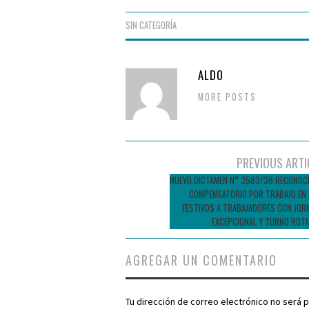
SIN CATEGORÍA
ALDO
MORE POSTS
Navegador
PREVIOUS ARTI
de
NUEVO DICTAMEN N° 3583/38 RECONOCE
COMPENSATORIO POR TRABAJO EN 
entradas
FESTIVOS A TRABAJADORES CON JOR
EXCEPCIONAL Y TURNO ROTA
AGREGAR UN COMENTARIO
Tu dirección de correo electrónico no será p