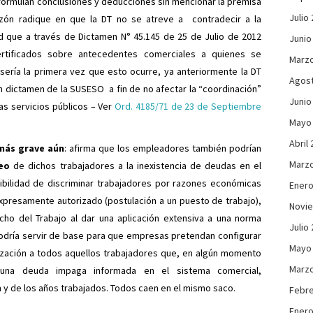
formulan conclusiones y deducciones sin mencionar la premisa
Julio
razón radique en que la DT no se atreve a contradecir a la
ad que a través de Dictamen N° 45.145 de 25 de Julio de 2012
Junio
ertificados sobre antecedentes comerciales a quienes se
Marzo
ería la primera vez que esto ocurre, ya anteriormente la DT
Agos
n dictamen de la SUSESO a fin de no afectar la “coordinación”
Junio
s servicios públicos – Ver
Ord. 4185/71 de 23 de Septiembre
Mayo
Abril
más grave aún
: afirma que los empleadores también podrían
Marzo
eo
de dichos trabajadores a la inexistencia de deudas en el
sibilidad de discriminar trabajadores por razones económicas
Enero
xpresamente autorizado (postulación a un puesto de trabajo),
Novi
echo del Trabajo al dar una aplicación extensiva a una norma
Julio
podría servir de base para que empresas pretendan configurar
Mayo
zación a todos aquellos trabajadores que, en algún momento
Marzo
n una deuda impaga informada en el sistema comercial,
y de los años trabajados. Todos caen en el mismo saco.
Febre
Enero