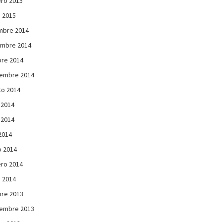
ro 2015
 2015
mbre 2014
embre 2014
re 2014
iembre 2014
to 2014
 2014
 2014
 2014
 2014
ro 2014
 2014
re 2013
iembre 2013