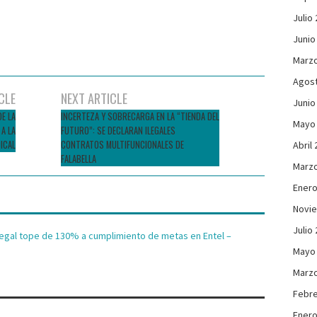
Julio
Junio
Marzo
Agos
CLE
NEXT ARTICLE
Junio
DE LA
INCERTEZA Y SOBRECARGA EN LA “TIENDA DEL
Mayo
A LA
FUTURO”: SE DECLARAN ILEGALES
ICAL
CONTRATOS MULTIFUNCIONALES DE
Abril
FALABELLA
Marzo
Enero
Novi
Julio
ilegal tope de 130% a cumplimiento de metas en Entel –
Mayo
Marzo
Febre
Enero