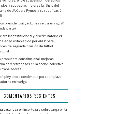
e 40 horas: entre suspensión, derechos
ridos y supuestas mejoras (análisis del
ama de JAK para Pymes y su rectificación
l)
ión presidencial: ¿el Lunes se trabaja igual?
nda parte)
clara inconstitucional y discriminatorio el
de edad establecido por ANFP para
ores de segunda división de fútbol
sional
 propuesta constitucional: mejoras
iduales y retrocesos en la acción colectiva
s trabajadores
 Ripley ahora condenado por reemplazar
jadores en huelga
COMENTARIOS RECIENTES
ria casanova
en
Incerteza y sobrecarga en la