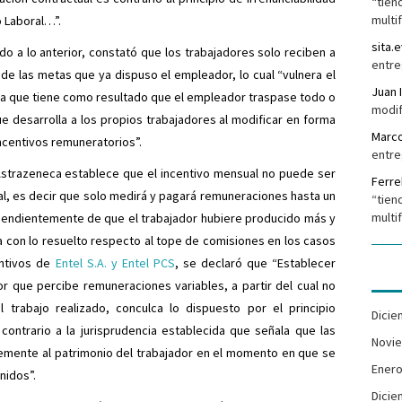
“tien
multi
o Laboral…”.
sita.e
ado a lo anterior, constató que los trabajadores solo reciben a
entre
 de las metas que ya dispuso el empleador, lo cual “vulnera el
Juan 
, ya que tiene como resultado que el empleador traspase todo o
modif
e desarrolla a los propios trabajadores al modificar en forma
Marc
 incentivos remuneratorios”.
entre
 Astrazeneca establece que el incentivo mensual no puede ser
Ferr
l, es decir que solo medirá y pagará remuneraciones hasta un
“tien
multi
endientemente de que el trabajador hubiere producido más y
a con lo resuelto respecto al tope de comisiones en los casos
ntivos de
Entel S.A. y Entel PCS
, se declaró que “Establecer
or que percibe remuneraciones variables, a partir del cual no
 trabajo realizado, conculca lo dispuesto por el principio
Dicie
s contrario a la jurisprudencia establecida que señala que las
Novi
emente al patrimonio del trabajador en el momento en que se
Enero
nidos”.
Dicie