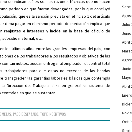
:
no se indican cuáles son las razones técnicas que no hacen
Sept
mismo período en que fueron devengadas, por lo que concluyó
Agos
pulación, que es la sanción prevista en el inciso 1 del artículo
o se deba pagar en el mismo período de mediación implica que
Julio
 reajustes e intereses y incide en la base de cálculo de
Junio
 subsidio maternal, etc.
Abril
 en los últimos años entre las grandes empresas del país, con
Marzo
aciones de los trabajadores a los resultados y objetivos de las
Agos
 son tan nobles: buscan entregar al empleador el control total
Junio
os trabajadores para que estas no excedan de las bandas
Mayo
o se transgreden las garantías laborales básicas que contempla
e la Dirección del Trabajo analiza en general un sistema de
Abril
s centrales en que se sustentan.
Enero
Dicie
Novi
E METAS
,
PAGO DESFAZADO
,
TOPE INCENTIVOS
Octub
Sept