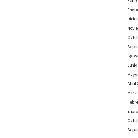
Febre
Enero
Dicie
Novi
Octub
Sept
Agos
Junio
Mayo
Abril
Marzo
Febre
Enero
Octub
Sept