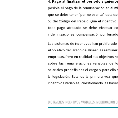
4
. Pago al finalizar el período siguiente
posible el pago de la remuneración en el 
que se debe tener “por no escrita” esta esti
55 del Código del Trabajo. Que el incentiv
todo pago atrasado se debe efectuar con
indemnizaciones, compensación por feriado,
Los sistemas de incentivos han proliferado
el objetivo declarado de alinear las remuner
empresas. Pero en realidad sus objetivos no
sobre las remuneraciones variables de l
salariales predefinidas el cargo y para ell
la legislación. Esta es la primera vez qu
incentivos variables, cuestionando las base
DICTÁMENES
INCENTIVOS VARIABLES
,
MODIFICACIÓN D