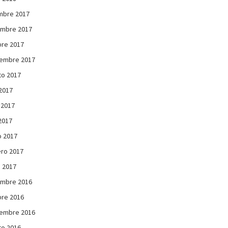
mbre 2017
embre 2017
re 2017
iembre 2017
to 2017
 2017
 2017
 2017
 2017
ro 2017
 2017
embre 2016
re 2016
iembre 2016
to 2016