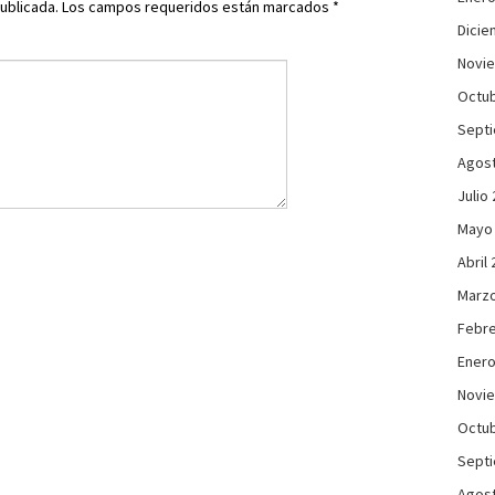
ublicada.
Los campos requeridos están marcados
*
Dicie
Novi
Octub
Sept
Agos
Julio
Mayo
Abril
Marzo
Febre
Enero
Novi
Octub
Sept
Agos