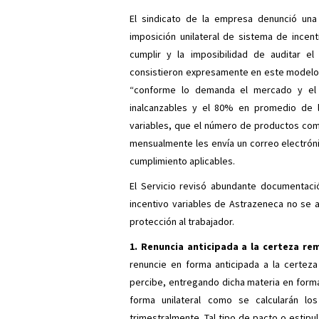
El sindicato de la empresa denunció una 
imposición unilateral de sistema de incen
cumplir y la imposibilidad de auditar e
consistieron expresamente en este modelo 
“conforme lo demanda el mercado y el 
inalcanzables y el 80% en promedio de l
variables, que el número de productos come
mensualmente les envía un correo electróni
cumplimiento aplicables.
El Servicio revisó abundante documentac
incentivo variables de Astrazeneca no se a
protección al trabajador.
1. Renuncia anticipada a la certeza re
renuncie en forma anticipada a la certez
percibe, entregando dicha materia en form
forma unilateral como se calcularán lo
trimestralmente. Tal tipo de pacto o estipul