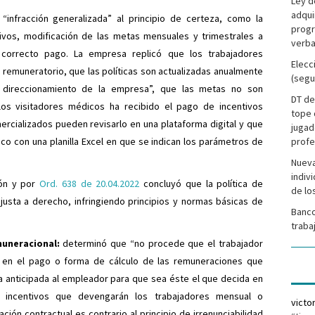
Ley d
adqui
“infracción generalizada” al principio de certeza, como la
progr
tivos, modificación de las metas mensuales y trimestrales a
verba
l correcto pago. La empresa replicó que los trabajadores
Elecc
remuneratorio, que las políticas son actualizadas anualmente
(segu
direccionamiento de la empresa”, que las metas no son
DT de
os visitadores médicos ha recibido el pago de incentivos
tope 
rcializados pueden revisarlo en una plataforma digital y que
jugad
co con una planilla Excel en que se indican los parámetros de
profe
Nueva
indiv
ión y por
Ord. 638 de 20.04.2022
concluyó que la política de
de lo
justa a derecho, infringiendo principios y normas básicas de
Banco
traba
muneracional:
determinó que “no procede que el trabajador
a en el pago o forma de cálculo de las remuneraciones que
a anticipada al empleador para que sea éste el que decida en
s incentivos que devengarán los trabajadores mensual o
victo
ación contractual es contrario al principio de irrenunciabilidad