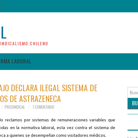
CL
INDICALISMO CHILENO
ORMA LABORAL
AJO DECLARA ILEGAL SISTEMA DE
Busca
VOS DE ASTRAZENECA
por:
PROSINDICAL
1 COMENTARIO
endo reclamos por sistemas de remuneraciones variables que
cidas en la normativa laboral, esta vez contra el sistema de
neca a quienes se desempeñan como visitadores médicos.