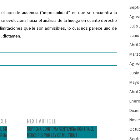
Sept
el tipo de ausencia (“imposibilidad” en que se encuentra la
Agos
se evoluciona hacia el análisis de la huelga en cuanto derecho
Julio
limitaciones que le son admisibles, lo cual nos parece uno de
Junio
l dictamen.
Abril
Marzo
Agos
Junio
Mayo
Abril
Enero
Dicie
CLE
NEXT ARTICLE
Novi
 SII
SUPREMA CONFIRMA SENTENCIA CONTRA EL
Octub
ORMA
MERCURIO POR LEY DE MULTIRUT
Sept