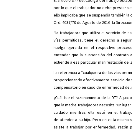
El artículo 377 del Código del Trabajo estab
por lo que el trabajador no debe prestar se
ello implicaba que se suspendía también la 
Ord. 4037/70 de Agosto de 2016 la Dirección
“la trabajadora que utiliza el servicio de
vías permitidas, tiene el derecho a segui
huelga ejercida en el respectivo proces
entender que la suspensión del contrato a 
extiende a esa particular manifestación de l
La referencia a “cualquiera de las vías perm
proporcionando efectivamente servicio de s
compensatorio en caso de enfermedad del 
¿Cuál fue el razonamiento de la DT? A juici
que la madre trabajadora necesita “un lugar
cuidado mientras ella esté en el trabajo
de atender a su hijo. Pero en esta misma s
asiste a trabajar por enfermedad, razón p