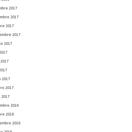
mbre 2017
embre 2017
re 2017
iembre 2017
to 2017
 2017
 2017
 2017
 2017
ro 2017
 2017
embre 2016
re 2016
iembre 2016
to 2016