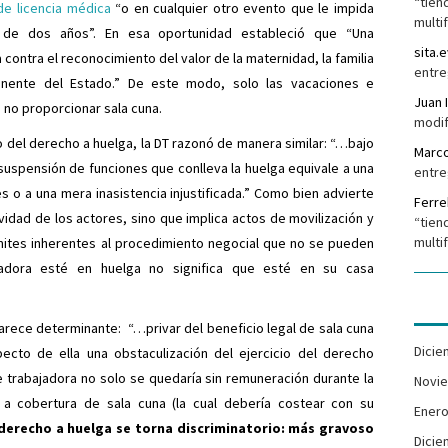
“tien
de licencia médica
“o en cualquier otro evento que le impida
multi
 de dos años”. En esa oportunidad estableció que “Una
sita.e
 contra el reconocimiento del valor de la maternidad, la familia
entre
anente del Estado.” De este modo, solo las vacaciones e
Juan 
a no proporcionar sala cuna.
modif
io del derecho a huelga, la DT razonó de manera similar: “…bajo
Marc
uspensión de funciones que conlleva la huelga equivale a una
entre
s o a una mera inasistencia injustificada.” Como bien advierte
Ferr
vidad de los actores, sino que implica actos de movilización y
“tien
multi
ámites inherentes al procedimiento negocial que no se pueden
ajadora esté en huelga no significa que esté en su casa
arece determinante: “…privar del beneficio legal de sala cuna
Dicie
pecto de ella una obstaculización del ejercicio del derecho
e trabajadora no solo se quedaría sin remuneración durante la
Novi
 a cobertura de sala cuna (la cual debería costear con su
Enero
l derecho a huelga se torna discriminatorio: más gravoso
Dicie