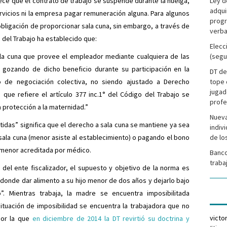
lece que el contrato de trabajo se suspende durante la huelga,
Ley d
adqui
rvicios ni la empresa pagar remuneración alguna. Para algunos
progr
obligación de proporcionar sala cuna, sin embargo, a través de
verba
 del Trabajo ha establecido que:
Elecc
 sala cuna que provee el empleador mediante cualquiera de las
(segu
r gozando de dicho beneficio durante su participación en la
DT de
o de negociación colectiva, no siendo ajustado a Derecho
tope 
jugad
que refiere el artículo 377 inc.1° del Código del Trabajo se
profe
a protección a la maternidad.”
Nueva
itidas” significa que el derecho a sala cuna se mantiene ya sea
indiv
ala cuna (menor asiste al establecimiento) o pagando el bono
de lo
menor acreditada por médico.
Banco
traba
o del ente fiscalizador, el supuesto y objetivo de la norma es
 donde dar alimento a su hijo menor de dos años y dejarlo bajo
”. Mientras trabaja, la madre se encuentra imposibilitada
ituación de imposibilidad se encuentra la trabajadora que no
victo
or la que
en diciembre de 2014 la DT revirtió su doctrina y