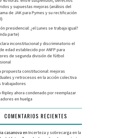
e 40 horas: entre suspensión, derechos
ridos y supuestas mejoras (análisis del
ama de JAK para Pymes y su rectificación
l)
ión presidencial: ¿el Lunes se trabaja igual?
nda parte)
clara inconstitucional y discriminatorio el
de edad establecido por ANFP para
ores de segunda división de fútbol
sional
 propuesta constitucional: mejoras
iduales y retrocesos en la acción colectiva
s trabajadores
 Ripley ahora condenado por reemplazar
jadores en huelga
COMENTARIOS RECIENTES
ria casanova
en
Incerteza y sobrecarga en la