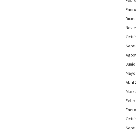
Febre
Enero
Dicie
Novi
Octub
Sept
Agos
Junio
Mayo
Abril
Marzo
Febre
Enero
Octub
Sept