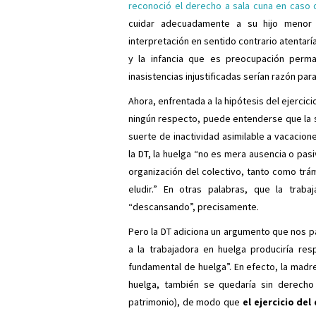
reconoció el derecho a sala cuna en caso 
cuidar adecuadamente a su hijo menor
interpretación en sentido contrario atentaría
y la infancia que es preocupación perm
inasistencias injustificadas serían razón par
Ahora, enfrentada a la hipótesis del ejercic
ningún respecto, puede entenderse que la s
suerte de inactividad asimilable a vacacione
la DT, la huelga “no es mera ausencia o pasi
organización del colectivo, tanto como tr
eludir.” En otras palabras, que la trab
“descansando”, precisamente.
Pero la DT adiciona un argumento que nos p
a la trabajadora en huelga produciría res
fundamental de huelga”. En efecto, la madr
huelga, también se quedaría sin derecho
patrimonio), de modo que
el ejercicio de