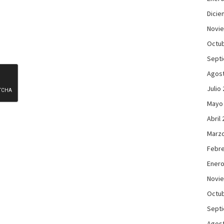
Dicie
Novi
Octub
Sept
Agos
Julio
Mayo
Abril
Marzo
Febre
Enero
Novi
Octub
Sept
Agos