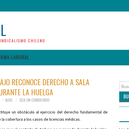
CL
INDICALISMO CHILENO
ORMA LABORAL
BAJO RECONOCE DERECHO A SALA
Busca
URANTE LA HUELGA
por:
ALDO
DEJE UN COMENTARIO
tituye un obstáculo al ejercicio del derecho fundamental de
 la cobertura a los casos de licencias médicas.