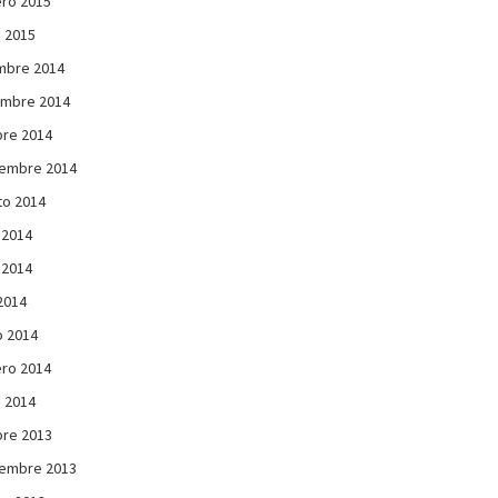
ro 2015
 2015
mbre 2014
embre 2014
re 2014
iembre 2014
to 2014
 2014
 2014
 2014
 2014
ro 2014
 2014
re 2013
iembre 2013