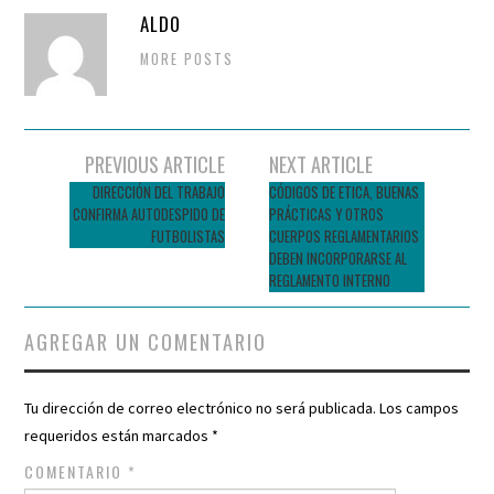
ALDO
MORE POSTS
Navegador
PREVIOUS ARTICLE
NEXT ARTICLE
de
DIRECCIÓN DEL TRABAJO
CÓDIGOS DE ETICA, BUENAS
CONFIRMA AUTODESPIDO DE
PRÁCTICAS Y OTROS
entradas
FUTBOLISTAS
CUERPOS REGLAMENTARIOS
DEBEN INCORPORARSE AL
REGLAMENTO INTERNO
AGREGAR UN COMENTARIO
Tu dirección de correo electrónico no será publicada.
Los campos
requeridos están marcados
*
COMENTARIO
*