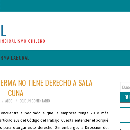
CL
INDICALISMO CHILENO
ORMA LABORAL
ERMA NO TIENE DERECHO A SALA
Busca
CUNA
por:
ALDO
DEJE UN COMENTARIO
e encuentra supeditado a que la empresa tenga 20 o más
artículo 203 del Código del Trabajo. Cuesta entender el porqué
s para otorgar este derecho. Sin embargo, la Dirección del