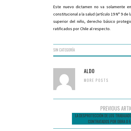
Este nuevo dictamen no va solamente en 
constitucional a la salud (artículo 19 N° 9 de
superior del niño, derecho básico protegi
ratificados por Chile al respecto.
SIN CATEGORÍA
ALDO
MORE POSTS
Navegador
PREVIOUS ARTI
de
LA DESPROTECCIÓN DE LOS TRABAJAD
CONTRATADOS POR OBRA O F
entradas