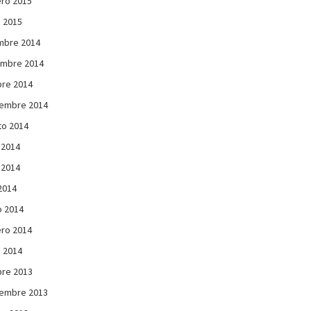
ro 2015
 2015
mbre 2014
embre 2014
re 2014
iembre 2014
to 2014
 2014
 2014
 2014
 2014
ro 2014
 2014
re 2013
iembre 2013