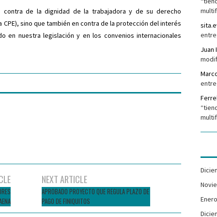
“tien
multi
contra de la dignidad de la trabajadora y de su derecho
 la CPE), sino que también en contra de la protección del interés
sita.e
entre
do en nuestra legislación y en los convenios internacionales
Juan 
modif
Marc
entre
Ferr
“tien
multi
Dicie
CLE
NEXT ARTICLE
Novi
ORES
APROBADO PROYECTO QUE REGULA PLAZO DE
Enero
AENA
PAGO DE FINIQUITOS
Dicie