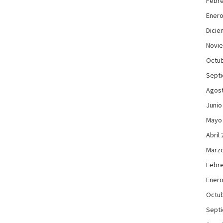
Febre
Enero
Dicie
Novi
Octub
Sept
Agos
Junio
Mayo
Abril
Marzo
Febre
Enero
Octub
Sept