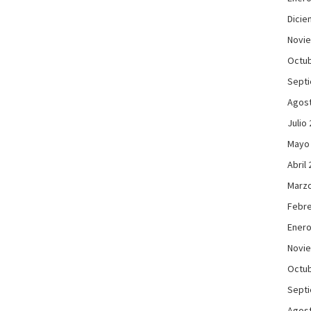
Dicie
Novi
Octub
Sept
Agos
Julio
Mayo
Abril
Marzo
Febre
Enero
Novi
Octub
Sept
Agos