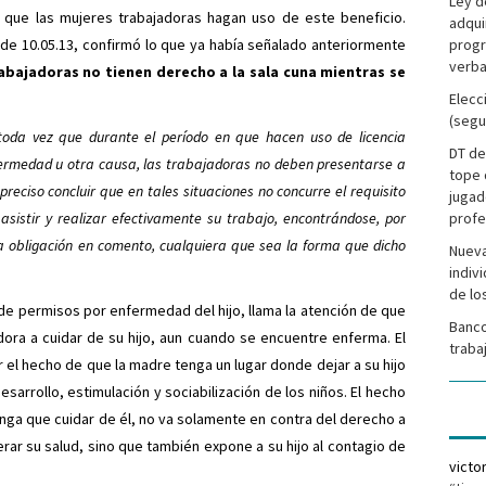
Ley d
ra que las mujeres trabajadoras hagan uso de este beneficio.
adqui
de 10.05.13, confirmó lo que ya había señalado anteriormente
progr
verba
rabajadoras no tienen derecho a la sala cuna mientras se
Elecc
(segu
toda vez que durante el período en que hacen uso de licencia
DT de
fermedad u otra causa, las trabajadoras no deben presentarse a
tope 
preciso concluir que en tales situaciones no concurre el requisito
jugad
sistir y realizar efectivamente su trabajo, encontrándose, por
profe
la obligación en comento, cualquiera que sea la forma que dicho
Nueva
indiv
de lo
 de permisos por enfermedad del hijo, llama la atención de que
Banco
adora a cuidar de su hijo, aun cuando se encuentre enferma. El
traba
 el hecho de que la madre tenga un lugar donde dejar a su hijo
esarrollo, estimulación y sociabilización de los niños. El hecho
ga que cuidar de él, no va solamente en contra del derecho a
ar su salud, sino que también expone a su hijo al contagio de
victo