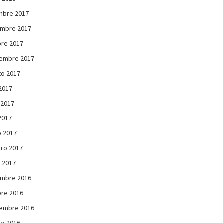
mbre 2017
embre 2017
re 2017
iembre 2017
to 2017
 2017
 2017
 2017
 2017
ro 2017
 2017
embre 2016
re 2016
iembre 2016
to 2016