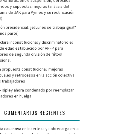
e 40 horas: entre suspensión, derechos
ridos y supuestas mejoras (análisis del
ama de JAK para Pymes y su rectificación
l)
ión presidencial: ¿el Lunes se trabaja igual?
nda parte)
clara inconstitucional y discriminatorio el
de edad establecido por ANFP para
ores de segunda división de fútbol
sional
 propuesta constitucional: mejoras
iduales y retrocesos en la acción colectiva
s trabajadores
 Ripley ahora condenado por reemplazar
jadores en huelga
COMENTARIOS RECIENTES
ria casanova
en
Incerteza y sobrecarga en la