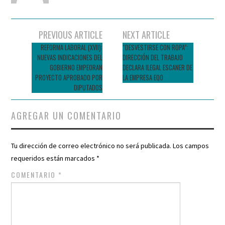
Navegador
PREVIOUS ARTICLE
NEXT ARTICLE
de
REFORMA LABORAL (XVII):
“DESVESTIRSE CON ROPA”:
NUEVAS INDICACIONES DEL
DIRECCIÓN DEL TRABAJO
entradas
GOBIERNO EMPEORAN
DECLARA ILEGAL ESCANER DE
PROYECTO APROBADO POR
LA EMPRESA EQO
DIPUTADOS
AGREGAR UN COMENTARIO
Tu dirección de correo electrónico no será publicada.
Los campos
requeridos están marcados
*
COMENTARIO
*