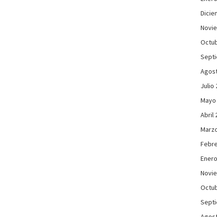
Dicie
Novi
Octub
Sept
Agos
Julio
Mayo
Abril
Marzo
Febre
Enero
Novi
Octub
Sept
Agos