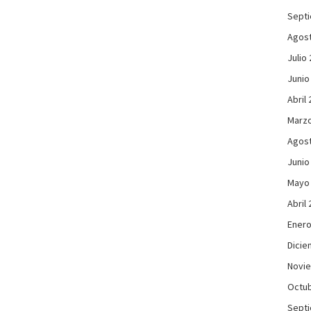
Sept
Agos
Julio
Junio
Abril
Marzo
Agos
Junio
Mayo
Abril
Enero
Dicie
Novi
Octub
Sept