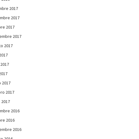
mbre 2017
embre 2017
re 2017
iembre 2017
to 2017
 2017
 2017
 2017
 2017
ro 2017
 2017
embre 2016
re 2016
iembre 2016
to 2016