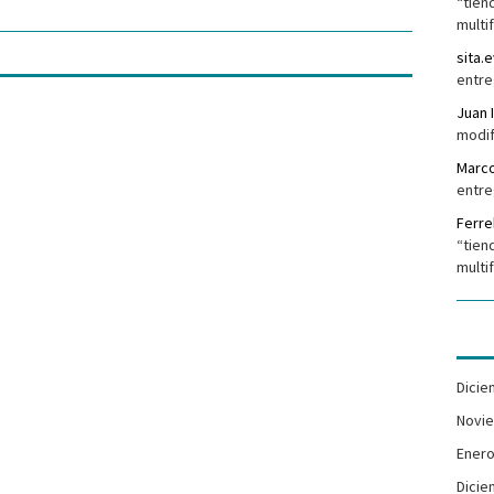
“tien
multi
sita.e
entre
Juan 
modif
Marc
entre
Ferr
“tien
multi
Dicie
Novi
Enero
Dicie