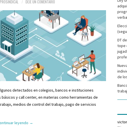
Ley d
PROSINDICAL
DEJE UN COMENTARIO
adqui
progr
verba
Elecc
(segu
DT de
tope 
jugad
profe
Nueva
indiv
de lo
Banco
algunos detectados en colegios, bancos e instituciones
traba
s básicos y call center, en materias como herramientas de
trabajo, medios de control del trabajo, pago de servicios
victo
ontinuar leyendo
→