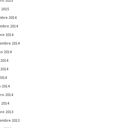
ro 2015
 2015
mbre 2014
embre 2014
re 2014
iembre 2014
to 2014
 2014
 2014
 2014
 2014
ro 2014
 2014
re 2013
iembre 2013