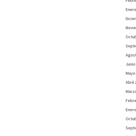
Febre
Enero
Dicie
Novi
Octub
Sept
Agos
Junio
Mayo
Abril
Marzo
Febre
Enero
Octub
Sept