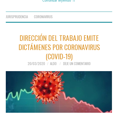
Continuar leyendo
→
JURISPRUDENCIA
CORONAVIRUS
DIRECCIÓN DEL TRABAJO EMITE
DICTÁMENES POR CORONAVIRUS
(COVID-19)
20/03/2020
ALDO
DEJE UN COMENTARIO