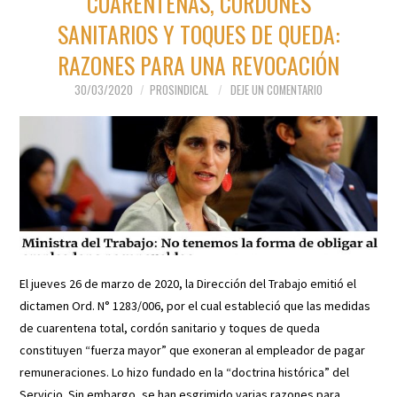
CUARENTENAS, CORDONES
SANITARIOS Y TOQUES DE QUEDA:
RAZONES PARA UNA REVOCACIÓN
30/03/2020
PROSINDICAL
DEJE UN COMENTARIO
El jueves 26 de marzo de 2020, la Dirección del Trabajo emitió el
dictamen Ord. N° 1283/006, por el cual estableció que las medidas
de cuarentena total, cordón sanitario y toques de queda
constituyen “fuerza mayor” que exoneran al empleador de pagar
remuneraciones. Lo hizo fundado en la “doctrina histórica” del
Servicio. Sin embargo, se han esgrimido varias razones para