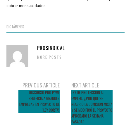
cobrar mensualidades.
DICTÁMENES
PROSINDICAL
MORE POSTS
Navegador
PREVIOUS ARTICLE
NEXT ARTICLE
de
DISCURSO PRO PYME
LEY DE PROTECCIÓN AL
BENEFICIA A GRANDES
EMPLEO: ¿POR QUÉ SE
entradas
EMPRESAS EN PROYECTO DE
REABRIÓ LA COMISIÓN MIXTA
“LEY CORTA”
Y SE MODIFICÓ EL PROYECTO
APROBADO LA SEMANA
PASADA?